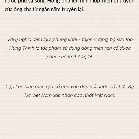
nước phù sa sông Hồng phủ lên mình lớp men bí truyền
của ông cha từ ngàn năm truyền lại.
Với ý nghĩa đem lại sự hưng khởi – thịnh vượng, bộ sưu tập
Hưng Thịnh là tác phẩm sử dụng dòng men rạn cổ được
phục chế từ thế kỷ 16.
Cặp Lộc bình men rạn cổ hoa văn đắp nổi được Tổ chức Kỷ
lục Việt Nam xác nhận cao nhất Việt Nam.