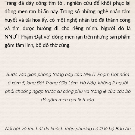
Tràng đã dày công tìm tòi, nghiên cứu để khôi phục lại
dòng men rạn bí ẩn này. Trong số những nghệ nhân tâm
huyết và tài hoa ấy, có một nghệ nhân trẻ đã thành công
và tìm được hướng đi cho riêng mình. Người đó là
NNƯT Phạm Đạt với dòng men rạn trên những sản phẩm
gốm tâm linh, bộ đồ thờ cúng.
Bước vào gian phòng trưng bày của NNƯT Phạm Đạt nằm
ở xóm 5, làng Bát Tràng (Gia Lâm, Hà Nội), không ít người
phải choáng ngợp trước sự công phu và tráng lệ của các bộ
đồ gốm men rạn tinh xảo.
Nổi bật và thu hút du khách thập phương có lẽ là bộ Bảo An