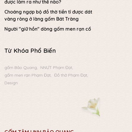
được làm ra như thế nào?
Choáng ngợp bộ đồ thờ tiền tỉ được dát
vàng ròng ở làng gốm Bát Tràng
Người "giữ hồn" dòng gốm men rạn cổ
Từ Khóa Phổ Biến
gốm Bảo Quang
NNƯT Phạm Đạt
gốm men rạn Phạm Đạt
Đồ thờ Phạm Đạt
Design