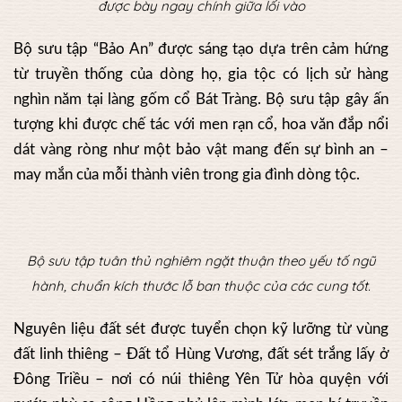
được bày ngay chính giữa lối vào
Bộ sưu tập “Bảo An” được sáng tạo dựa trên cảm hứng
từ truyền thống của dòng họ, gia tộc có lịch sử hàng
nghìn năm tại làng gốm cổ Bát Tràng. Bộ sưu tập gây ấn
tượng khi được chế tác với men rạn cổ, hoa văn đắp nổi
dát vàng ròng như một bảo vật mang đến sự bình an –
may mắn của mỗi thành viên trong gia đình dòng tộc.
Bộ sưu tập tuân thủ nghiêm ngặt thuận theo yếu tố ngũ
hành, chuẩn kích thước lỗ ban thuộc của các cung tốt.
Nguyên liệu đất sét được tuyển chọn kỹ lưỡng từ vùng
đất linh thiêng – Đất tổ Hùng Vương, đất sét trắng lấy ở
Đông Triều – nơi có núi thiêng Yên Tử hòa quyện với